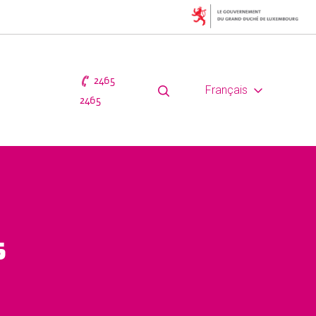
2465
Français
2465
s