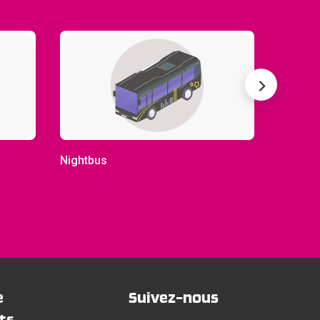
Nightbus
Citybus
e
Suivez-nous
ts