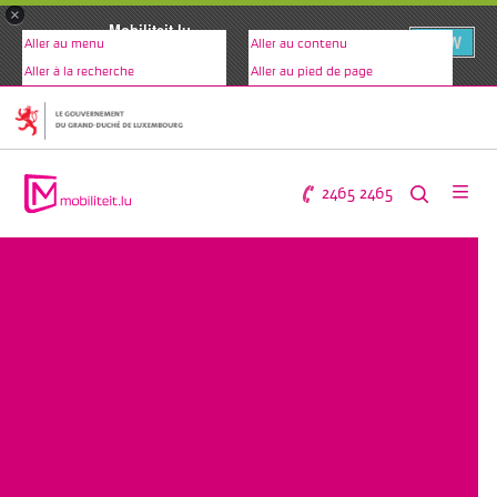
×
Mobiliteit.lu
VIEW
Aller au menu
Aller au contenu
www.mobiliteit.lu
Aller à la recherche
Aller au pied de page
2465 2465