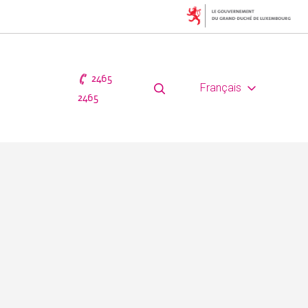
2465
Français
2465