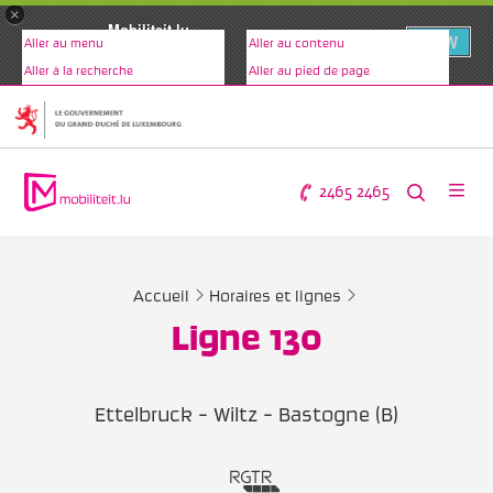
×
Mobiliteit.lu
VIEW
Aller au menu
Aller au contenu
www.mobiliteit.lu
Aller à la recherche
Aller au pied de page
2465 2465
Accueil
Horaires et lignes
Ligne 130
Ettelbruck - Wiltz - Bastogne (B)