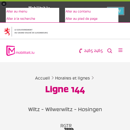
×
Mobiliteit.lu
VIEW
Aller au menu
Aller au contenu
www.mobiliteit.lu
Aller à la recherche
Aller au pied de page
2465 2465
Accueil
Horaires et lignes
Ligne 144
Wiltz - Wilwerwiltz - Hosingen