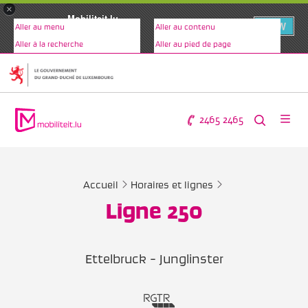
×
Mobiliteit.lu
VIEW
Aller au menu
Aller au contenu
www.mobiliteit.lu
Aller à la recherche
Aller au pied de page
2465 2465
Accueil
Horaires et lignes
Ligne 250
Ettelbruck - Junglinster