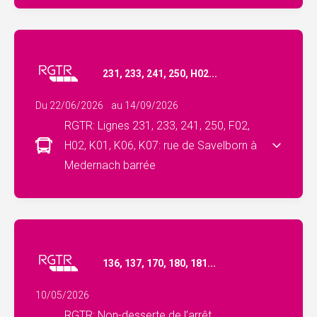
231, 233, 241, 250, H02...
Du 22/06/2026
au 14/09/2026
RGTR: Lignes 231, 233, 241, 250, F02,
H02, K01, K06, K07: rue de Savelborn à
Medernach barrée
136, 137, 170, 180, 181...
10/05/2026
RGTR: Non-desserte de l’arrêt