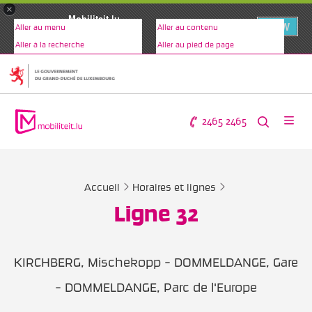
×
Mobiliteit.lu
VIEW
Aller au menu
Aller au contenu
www.mobiliteit.lu
Aller à la recherche
Aller au pied de page
2465 2465
Accueil
Horaires et lignes
Ligne 32
KIRCHBERG, Mischekopp - DOMMELDANGE, Gare
- DOMMELDANGE, Parc de l'Europe