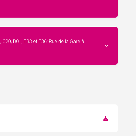
, C20, D01, E33 et E36: Rue de la Gare à