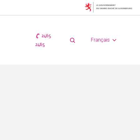
2465
Français
2465