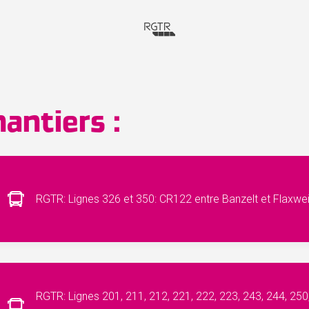
antiers :
RGTR: Lignes 326 et 350: CR122 entre Banzelt et Flaxwei
RGTR: Lignes 201, 211, 212, 221, 222, 223, 243, 244, 250,