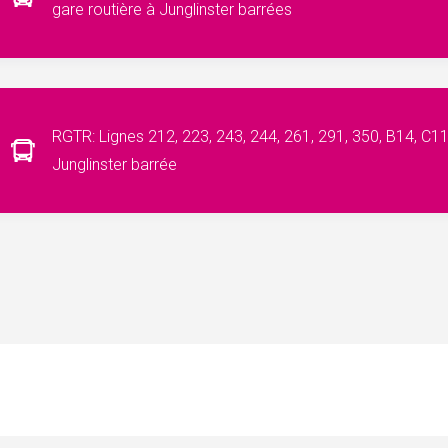
gare routière à Junglinster barrées
RGTR: Lignes 212, 223, 243, 244, 261, 291, 350, B14, C11
Junglinster barrée