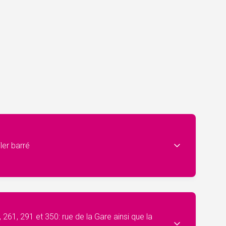
ler barré
 261, 291 et 350: rue de la Gare ainsi que la