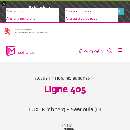
×
Mobiliteit.lu
VIEW
Aller au menu
Aller au contenu
www.mobiliteit.lu
Aller à la recherche
Aller au pied de page
2465 2465
Accueil
Horaires et lignes
Ligne 405
LUX, Kirchberg - Saarlouis (D)