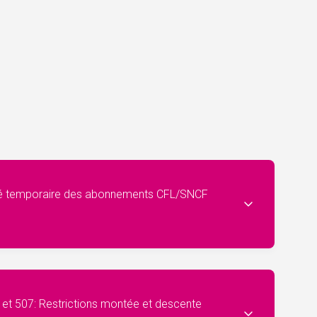
idité temporaire des abonnements CFL/SNCF
1 et 507: Restrictions montée et descente