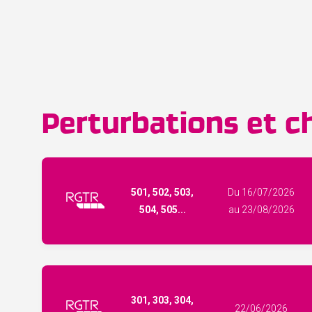
Perturbations et ch
501, 502, 503,
Du 16/07/2026
504, 505...
au 23/08/2026
301, 303, 304,
22/06/2026