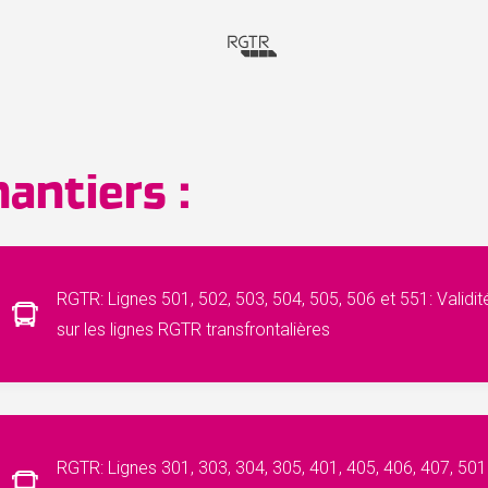
antiers :
RGTR: Lignes 501, 502, 503, 504, 505, 506 et 551: Val
sur les lignes RGTR transfrontalières
RGTR: Lignes 301, 303, 304, 305, 401, 405, 406, 407, 50