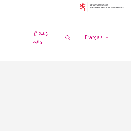
2465
Français
2465