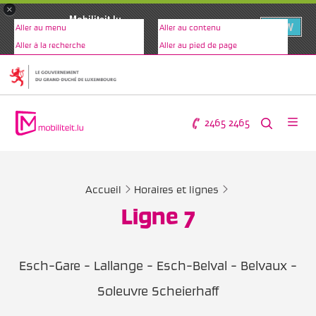
×
Mobiliteit.lu
VIEW
Aller au menu
Aller au contenu
www.mobiliteit.lu
Aller à la recherche
Aller au pied de page
2465 2465
Accueil
Horaires et lignes
Ligne 7
Esch-Gare - Lallange - Esch-Belval - Belvaux -
Soleuvre Scheierhaff