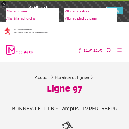
×
Mobiliteit.lu
VIEW
Aller au menu
Aller au contenu
www.mobiliteit.lu
Aller à la recherche
Aller au pied de page
2465 2465
Accueil
Horaires et lignes
Ligne 97
BONNEVOIE, L.T.B - Campus LIMPERTSBERG