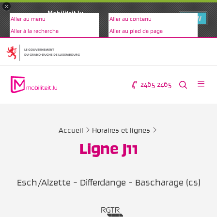
×
Mobiliteit.lu
VIEW
Aller au menu
Aller au contenu
www.mobiliteit.lu
Aller à la recherche
Aller au pied de page
2465 2465
Accueil
Horaires et lignes
Ligne J11
Esch/Alzette - Differdange - Bascharage (cs)