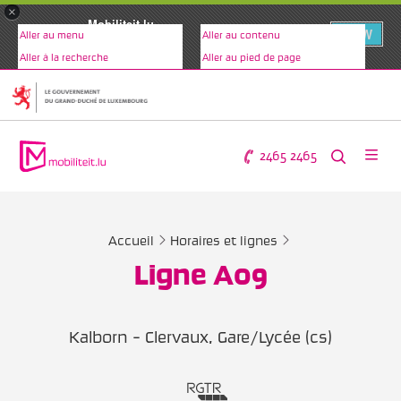
×
Mobiliteit.lu
VIEW
Aller au menu
Aller au contenu
www.mobiliteit.lu
Aller à la recherche
Aller au pied de page
2465 2465
Accueil
Horaires et lignes
Ligne A09
Kalborn - Clervaux, Gare/Lycée (cs)