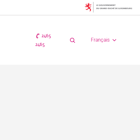
2465
Français
2465