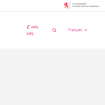
2465
Français
2465