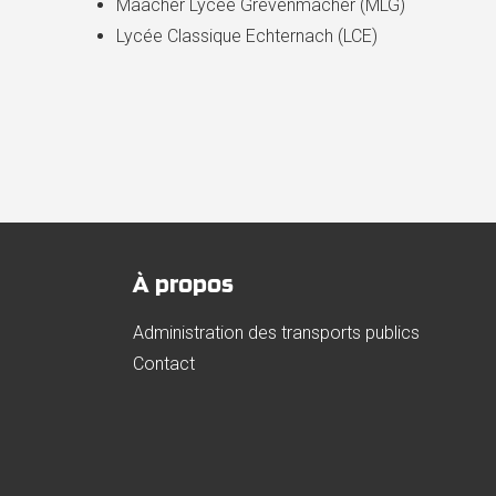
Maacher Lycée Grevenmacher (MLG)
Lycée Classique Echternach (LCE)
À propos
Administration des transports publics
Contact