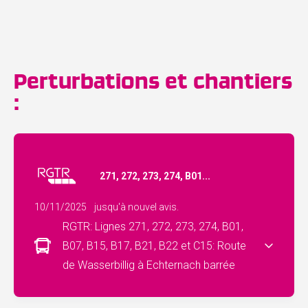
Perturbations et chantiers
:
271, 272, 273, 274, B01...
10/11/2025
jusqu'à nouvel avis.
RGTR: Lignes 271, 272, 273, 274, B01,
B07, B15, B17, B21, B22 et C15: Route
de Wasserbillig à Echternach barrée