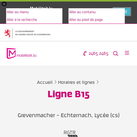
×
Mobiliteit.lu
VIEW
Aller au menu
Aller au contenu
www.mobiliteit.lu
Aller à la recherche
Aller au pied de page
2465 2465
Accueil
Horaires et lignes
Ligne B15
Grevenmacher - Echternach, Lycée (cs)