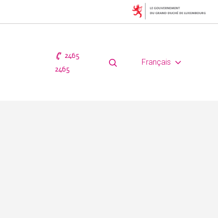
2465
Français
2465