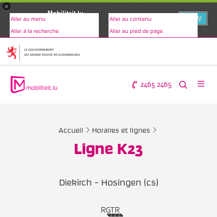
×
Mobiliteit.lu
VIEW
Aller au menu
Aller au contenu
www.mobiliteit.lu
Aller à la recherche
Aller au pied de page
2465 2465
Accueil
Horaires et lignes
Ligne K23
Diekirch - Hosingen (cs)