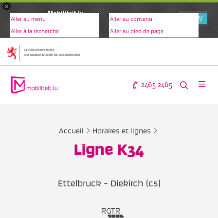
×
Mobiliteit.lu
VIEW
Aller au menu
Aller au contenu
www.mobiliteit.lu
Aller à la recherche
Aller au pied de page
2465 2465
Accueil
Horaires et lignes
Ligne K34
Ettelbruck - Diekirch (cs)