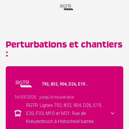
Perturbations et chantiers
:
792, 832, 904, D26, E19...
16/03/2026
jusqu'à nouvel avis.
RGTR: Lignes 792, 832, 904, D26, E19,
E20, F03, M10 et M21: Rue de
Kreuzerbruch à Hobscheid barrée