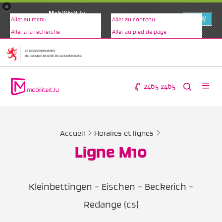
×
Mobiliteit.lu
VIEW
Aller au menu
Aller au contenu
www.mobiliteit.lu
Aller à la recherche
Aller au pied de page
2465 2465
Accueil
Horaires et lignes
Ligne M10
Kleinbettingen - Eischen - Beckerich -
Redange (cs)