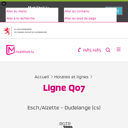
×
Mobiliteit.lu
VIEW
Aller au menu
Aller au contenu
www.mobiliteit.lu
Aller à la recherche
Aller au pied de page
2465 2465
Accueil
Horaires et lignes
Ligne Q07
Esch/Alzette - Dudelange (cs)