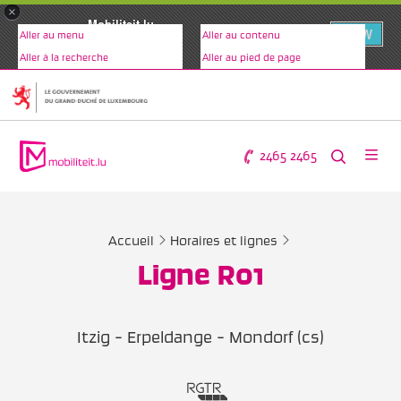
×
Mobiliteit.lu
VIEW
Aller au menu
Aller au contenu
www.mobiliteit.lu
Aller à la recherche
Aller au pied de page
2465 2465
Accueil
Horaires et lignes
Ligne R01
Itzig - Erpeldange - Mondorf (cs)