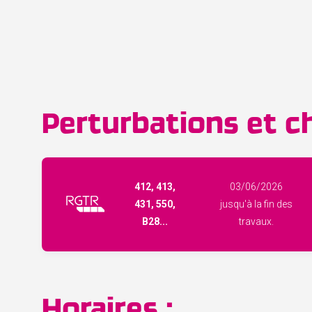
Perturbations et ch
412, 413,
03/06/2026
431, 550,
jusqu'à la fin des
B28...
travaux.
Horaires :