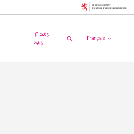
2465
Français
2465