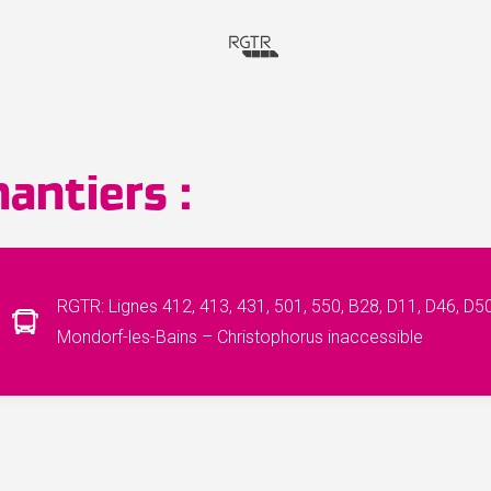
antiers :
RGTR: Lignes 412, 413, 431, 501, 550, B28, D11, D46, D50
Mondorf-les-Bains – Christophorus inaccessible