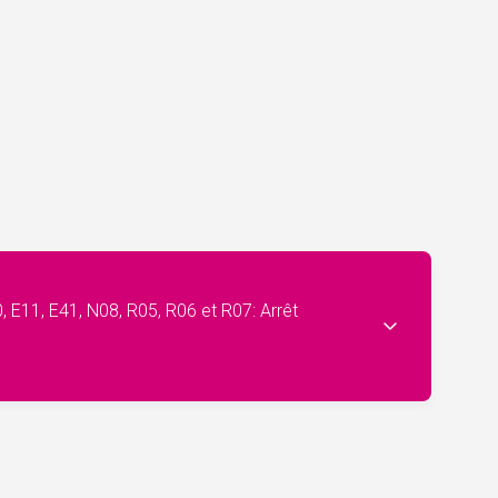
, E11, E41, N08, R05, R06 et R07: Arrêt