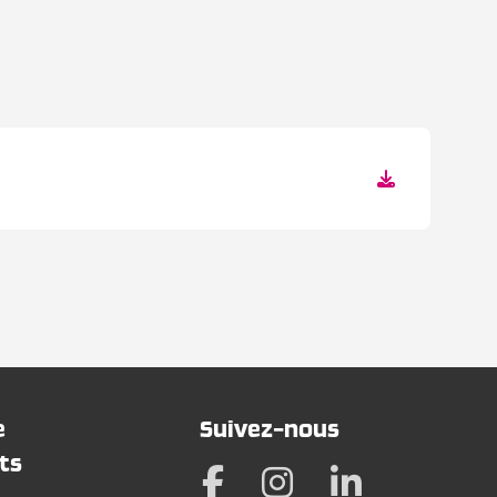
e
Suivez-nous
ts