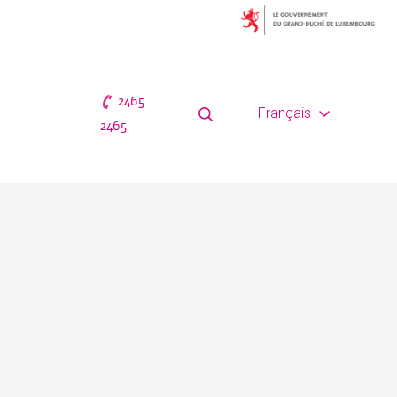
2465
Français
2465