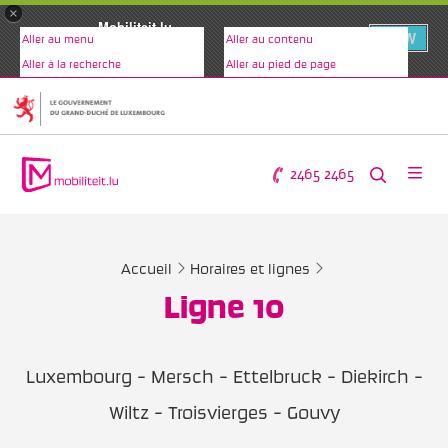
×
Mobiliteit.lu
VIEW
Aller au menu
Aller au contenu
www.mobiliteit.lu
Aller à la recherche
Aller au pied de page
2465 2465
Accueil
Horaires et lignes
Ligne 10
Luxembourg - Mersch - Ettelbruck - Diekirch -
Wiltz - Troisvierges - Gouvy