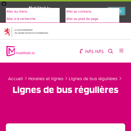
×
Mobiliteit.lu
VIEW
Aller au menu
Aller au contenu
www.mobiliteit.lu
Aller à la recherche
Aller au pied de page
2465 2465
Accueil
Horaires et lignes
Lignes de bus régulières
Lignes de bus régulières