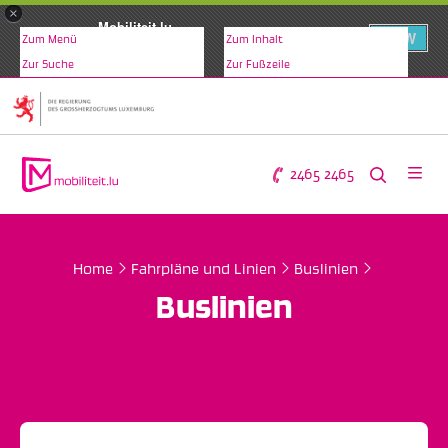
×
Mobiliteit.lu
VIEW
Zum Menü
Zum Inhalt
www.mobiliteit.lu
Zur Suche
Zur Fußzeile
2465 2465
Home
Fahrpläne und Linien
Buslinien
Buslinien