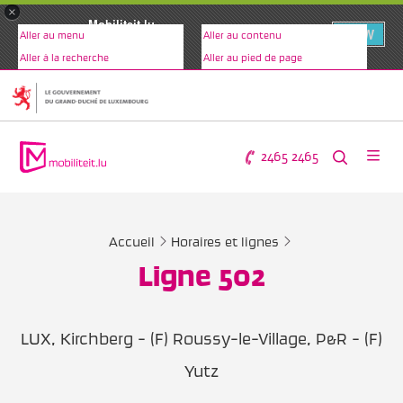
×
Mobiliteit.lu
VIEW
Aller au menu
Aller au contenu
www.mobiliteit.lu
Aller à la recherche
Aller au pied de page
2465 2465
Accueil
Horaires et lignes
Ligne 502
LUX, Kirchberg - (F) Roussy-le-Village, P&R - (F)
Yutz