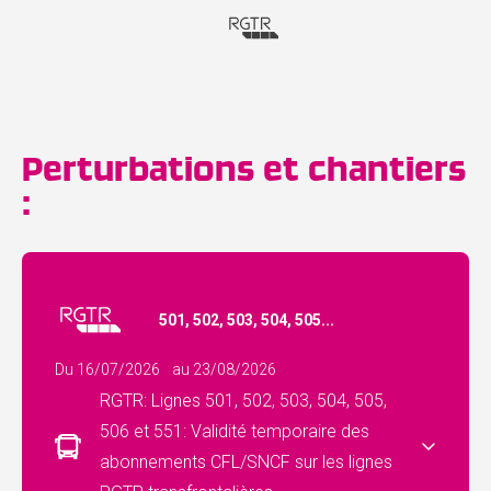
Perturbations et chantiers
:
501, 502, 503, 504, 505...
Du 16/07/2026
au 23/08/2026
RGTR: Lignes 501, 502, 503, 504, 505,
506 et 551: Validité temporaire des
abonnements CFL/SNCF sur les lignes