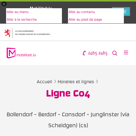
×
Mobiliteit.lu
VIEW
Aller au menu
Aller au contenu
www.mobiliteit.lu
Aller à la recherche
Aller au pied de page
2465 2465
Accueil
Horaires et lignes
Ligne C04
Bollendorf - Berdorf - Consdorf - Junglinster (via
Scheidgen) (cs)