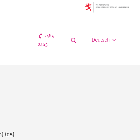
2465
Deutsch
2465
) (cs)