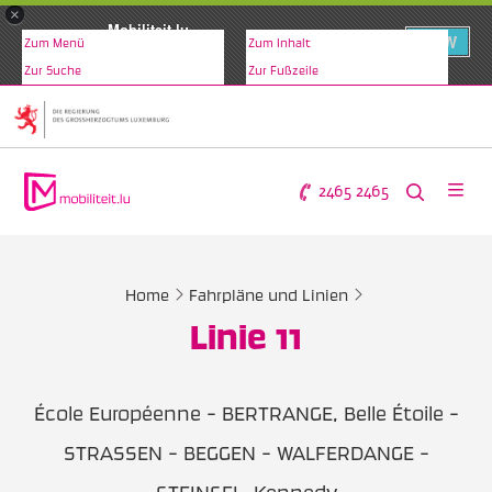
×
Mobiliteit.lu
VIEW
Zum Menü
Zum Inhalt
www.mobiliteit.lu
Zur Suche
Zur Fußzeile
2465 2465
Home
Fahrpläne und Linien
Linie 11
École Européenne - BERTRANGE, Belle Étoile -
STRASSEN - BEGGEN - WALFERDANGE -