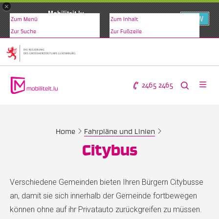
×
Mobiliteit.lu
VIEW
Zum Menü
Zum Inhalt
www.mobiliteit.lu
Zur Suche
Zur Fußzeile
2465 2465
Home
Fahrpläne und Linien
Citybus
Verschiedene Gemeinden bieten Ihren Bürgern Citybusse
an, damit sie sich innerhalb der Gemeinde fortbewegen
können ohne auf ihr Privatauto zurückgreifen zu müssen.