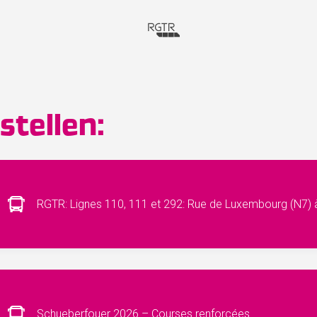
tellen:
RGTR: Lignes 110, 111 et 292: Rue de Luxembourg (N7) à
Schueberfouer 2026 – Courses renforcées