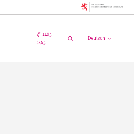
2465
Deutsch
2465