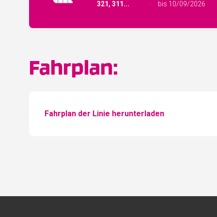
321, 311...
bis 10/09/2026
Fahrplan:
Fahrplan der Linie herunterladen