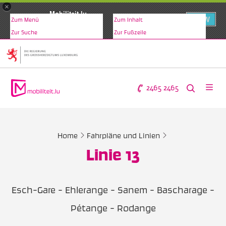
×
Mobiliteit.lu
VIEW
Zum Menü
Zum Inhalt
www.mobiliteit.lu
Zur Suche
Zur Fußzeile
2465 2465
Home
Fahrpläne und Linien
Linie 13
Esch-Gare - Ehlerange - Sanem - Bascharage -
Pétange - Rodange