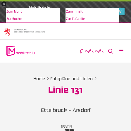
×
Mobiliteit.lu
VIEW
Zum Menü
Zum Inhalt
www.mobiliteit.lu
Zur Suche
Zur Fußzeile
2465 2465
Home
Fahrpläne und Linien
Linie 131
Ettelbruck - Arsdorf