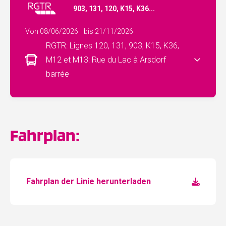
903, 131, 120, K15, K36...
Von 08/06/2026
bis 21/11/2026
RGTR: Lignes 120, 131, 903, K15, K36,
M12 et M13: Rue du Lac à Arsdorf
barrée
Fahrplan:
Fahrplan der Linie herunterladen