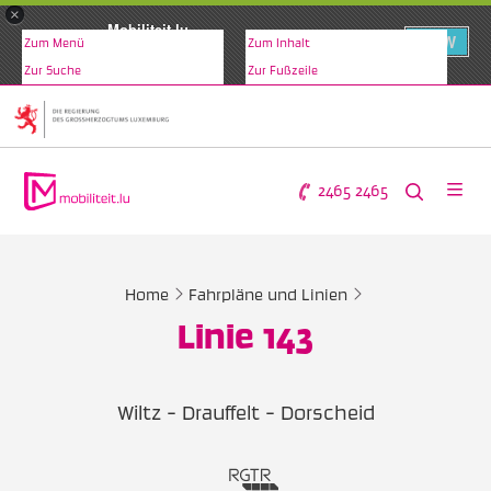
×
Mobiliteit.lu
VIEW
Zum Menü
Zum Inhalt
www.mobiliteit.lu
Zur Suche
Zur Fußzeile
2465 2465
Home
Fahrpläne und Linien
Linie 143
Wiltz - Drauffelt - Dorscheid