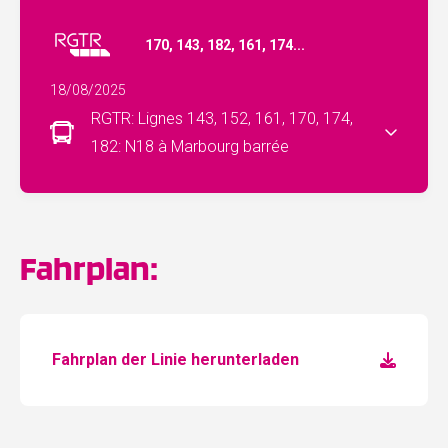
170, 143, 182, 161, 174...
18/08/2025
RGTR: Lignes 143, 152, 161, 170, 174,
182: N18 à Marbourg barrée
Fahrplan:
Fahrplan der Linie herunterladen