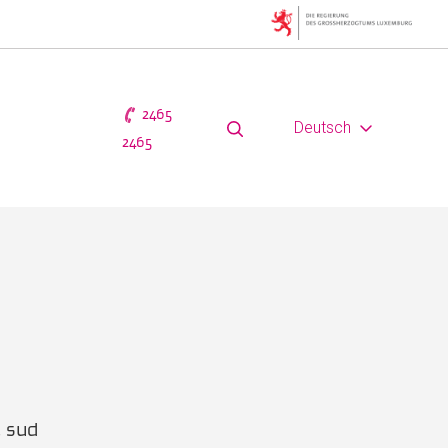
2465
Deutsch
2465
e sud