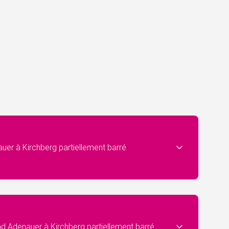
uer à Kirchberg partiellement barré
rad Adenauer à Kirchberg partiellement barré