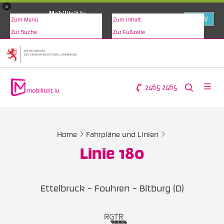
×
Mobiliteit.lu
VIEW
Zum Menü
Zum Inhalt
www.mobiliteit.lu
Zur Suche
Zur Fußzeile
2465 2465
Home
Fahrpläne und Linien
Linie 180
Ettelbruck - Fouhren - Bitburg (D)