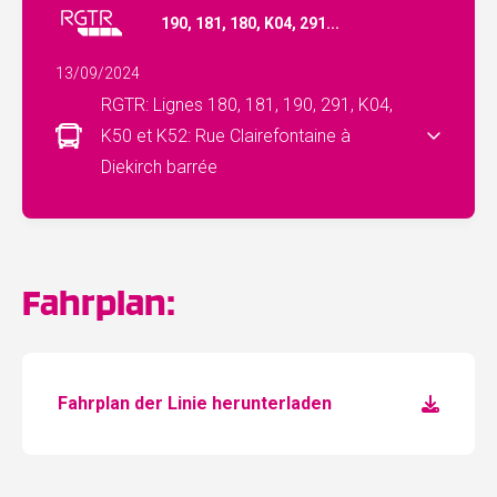
190, 181, 180, K04, 291...
13/09/2024
RGTR: Lignes 180, 181, 190, 291, K04,
K50 et K52: Rue Clairefontaine à
Diekirch barrée
Fahrplan:
Fahrplan der Linie herunterladen