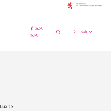
2465
Deutsch
2465
Luxite