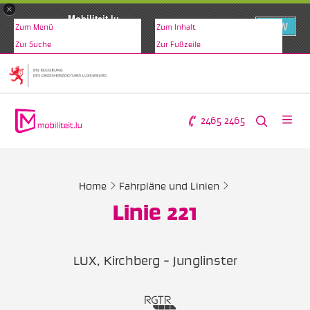
×
Mobiliteit.lu
VIEW
Zum Menü
Zum Inhalt
www.mobiliteit.lu
Zur Suche
Zur Fußzeile
2465 2465
Home
Fahrpläne und Linien
Linie 221
LUX, Kirchberg - Junglinster