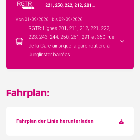
221, 250, 222, 212, 201...
Von 01/09/2026
bis 02/09/2026
RGTR: Lignes 201, 211, 212, 221, 222,
223, 243, 244, 250, 261, 291 et 350: rue
de la Gare ainsi que la gare routière à
Junglinster barrées
Fahrplan:
Fahrplan der Linie herunterladen