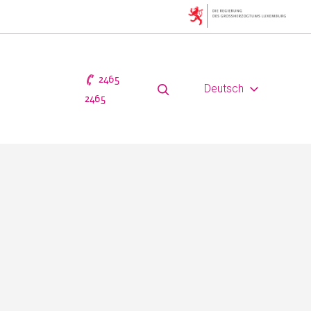
2465
Deutsch
2465