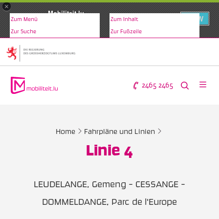
×
Mobiliteit.lu
VIEW
Zum Menü
Zum Inhalt
www.mobiliteit.lu
Zur Suche
Zur Fußzeile
2465 2465
Home
Fahrpläne und Linien
Linie 4
LEUDELANGE, Gemeng - CESSANGE -
DOMMELDANGE, Parc de l'Europe