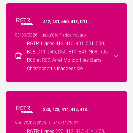
412, 431, 550, 413, D11...
03/06/2026
jusqu'à la fin des travaux.
RGTR: Lignes 412, 413, 431, 501, 550,
B28, D11, D46, D50, E11, E41, N08, R05,
R06 et R07: Arrêt Mondorf-les-Bains –
Christophorus inaccessible
223, 423, 414, 412, 413...
Von 20/02/2025
bis 19/11/2027
RGTR: Lignes 223, 412, 413, 414, 423,