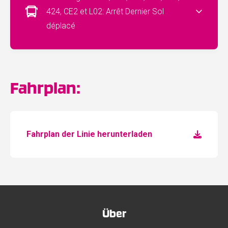
424, CE2 et L02: Arrêt Dernier Sol
déplacé
Fahrplan:
Fahrplan der Linie herunterladen
Über