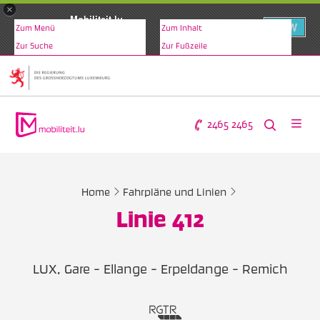
×
Mobiliteit.lu
VIEW
Zum Menü
Zum Inhalt
www.mobiliteit.lu
Zur Suche
Zur Fußzeile
2465 2465
Home
Fahrpläne und Linien
Linie 412
LUX, Gare - Ellange - Erpeldange - Remich