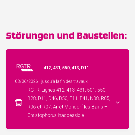
Störungen und Baustellen:
412, 431, 550, 413, D11...
03/06/2026
jusqu'à la fin des travaux.
RGTR: Lignes 412, 413, 431, 501, 550,
B28, D11, D46, D50, E11, E41, N08, R05,
R06 et R07: Arrêt Mondorf-les-Bains –
Christophorus inaccessible