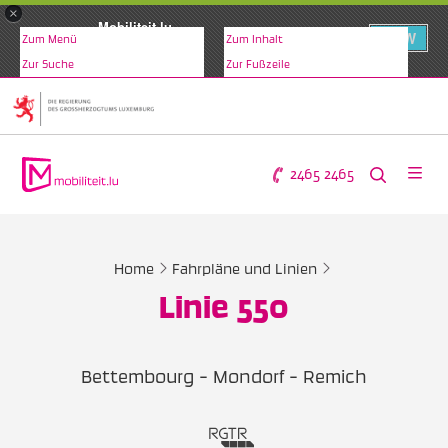
×
Mobiliteit.lu
VIEW
Zum Menü
Zum Inhalt
www.mobiliteit.lu
Zur Suche
Zur Fußzeile
2465 2465
Home
Fahrpläne und Linien
Linie 550
Bettembourg - Mondorf - Remich