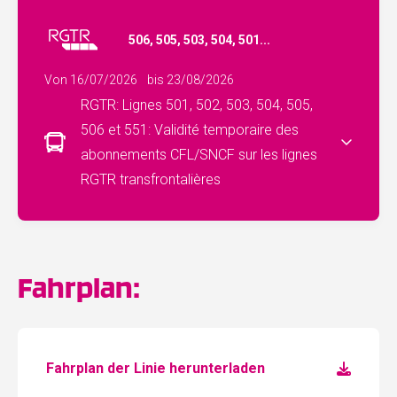
506, 505, 503, 504, 501...
Von 16/07/2026
bis 23/08/2026
RGTR: Lignes 501, 502, 503, 504, 505,
506 et 551: Validité temporaire des
abonnements CFL/SNCF sur les lignes
RGTR transfrontalières
Fahrplan:
Fahrplan der Linie herunterladen