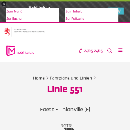
×
Mobiliteit.lu
VIEW
Zum Menü
Zum Inhalt
www.mobiliteit.lu
Zur Suche
Zur Fußzeile
2465 2465
Home
Fahrpläne und Linien
Linie 551
Foetz - Thionville (F)