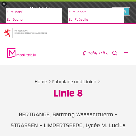
×
Mobiliteit.lu
VIEW
Zum Menü
Zum Inhalt
www.mobiliteit.lu
Zur Suche
Zur Fußzeile
2465 2465
Home
Fahrpläne und Linien
Linie 8
BERTRANGE, Bartreng Waassertuerm -
STRASSEN - LIMPERTSBERG, Lycée M. Lucius