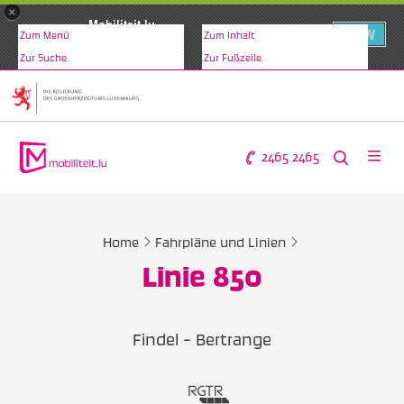
×
Mobiliteit.lu
VIEW
Zum Menü
Zum Inhalt
www.mobiliteit.lu
Zur Suche
Zur Fußzeile
2465 2465
Home
Fahrpläne und Linien
Linie 850
Findel - Bertrange