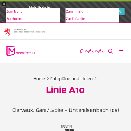
×
Mobiliteit.lu
VIEW
Zum Menü
Zum Inhalt
www.mobiliteit.lu
Zur Suche
Zur Fußzeile
2465 2465
Home
Fahrpläne und Linien
Linie A10
Clervaux, Gare/Lycée - Untereisenbach (cs)