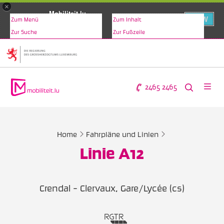
×
Mobiliteit.lu
VIEW
Zum Menü
Zum Inhalt
www.mobiliteit.lu
Zur Suche
Zur Fußzeile
2465 2465
Home
Fahrpläne und Linien
Linie A12
Crendal - Clervaux, Gare/Lycée (cs)